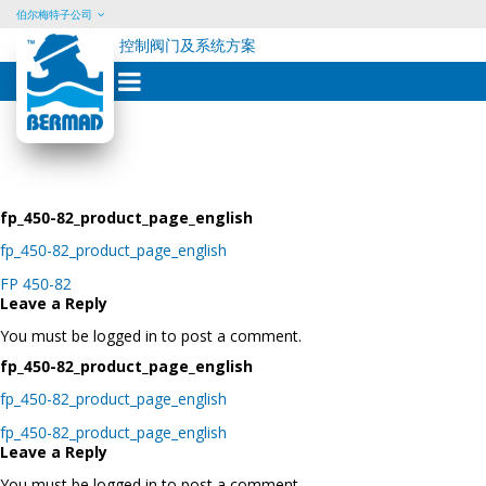
伯尔梅特子公司
控制阀门及系统方案
Skip
to
content
fp_450-82_product_page_english
fp_450-82_product_page_english
Post
FP 450-82
navigation
Leave a Reply
You must be logged in to post a comment.
fp_450-82_product_page_english
fp_450-82_product_page_english
Post
fp_450-82_product_page_english
navigation
Leave a Reply
You must be logged in to post a comment.