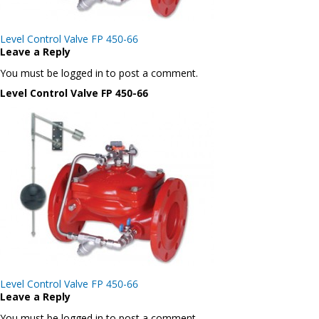
Post
Level Control Valve FP 450-66
navigation
Leave a Reply
You must be logged in to post a comment.
Level Control Valve FP 450-66
Post
Level Control Valve FP 450-66
navigation
Leave a Reply
You must be logged in to post a comment.