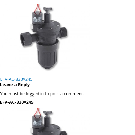
Post
EFV-AC-330×245
navigation
Leave a Reply
You must be logged in to post a comment.
EFV-AC-330×245