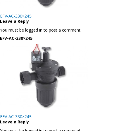
Post
EFV-AC-330×245
navigation
Leave a Reply
You must be logged in to post a comment.
EFV-AC-330×245
Post
EFV-AC-330×245
navigation
Leave a Reply
You must be logged in to post a comment.