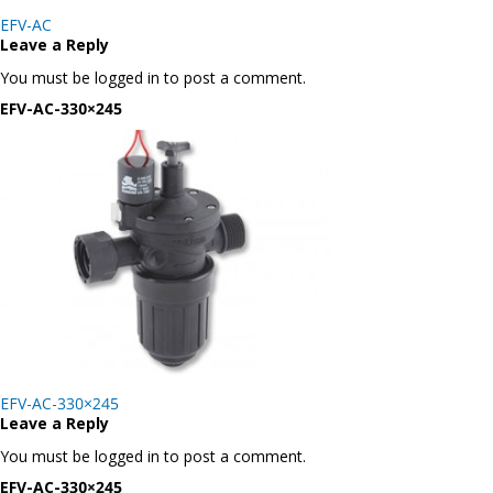
Post
EFV-AC
navigation
Leave a Reply
You must be logged in to post a comment.
EFV-AC-330×245
Post
EFV-AC-330×245
navigation
Leave a Reply
You must be logged in to post a comment.
EFV-AC-330×245