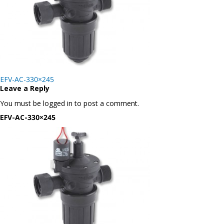
Post
EFV-AC-330×245
navigation
Leave a Reply
You must be logged in to post a comment.
EFV-AC-330×245