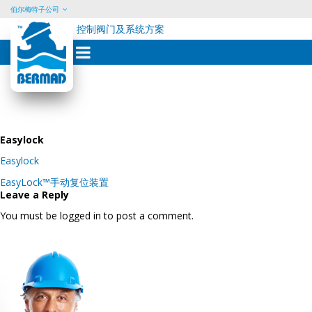
伯尔梅特子公司
控制阀门及系统方案
Skip
to
content
Easylock
Easylock
Post
EasyLock™手动复位装置
navigation
Leave a Reply
You must be logged in to post a comment.