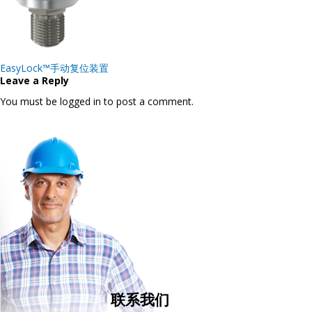
Post
EasyLock™手动复位装置
navigation
Leave a Reply
You must be logged in to post a comment.
联系我们