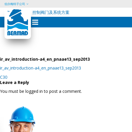
伯尔梅特子公司
控制阀门及系统方案
Skip
to
content
ir_av_introduction-a4_en_pnaae13_sep2013
ir_av_introduction-a4_en_pnaae13_sep2013
Post
C30
navigation
Leave a Reply
You must be logged in to post a comment.