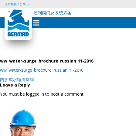
伯尔梅特子公司
控制阀门及系统方案
Skip
to
content
ww_water-surge_brochure_russian_11-2016
ww_water-surge_brochure_russian_11-2016
Post
内胆式水锤消除罐
navigation
Leave a Reply
You must be logged in to post a comment.