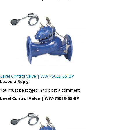
Post
Level Control Valve | WW-750ES-65-BP
navigation
Leave a Reply
You must be logged in to post a comment.
Level Control Valve | WW-750ES-65-BP