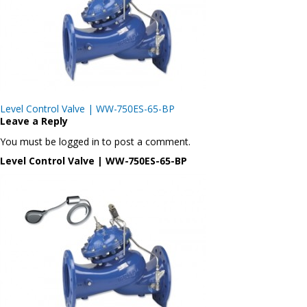
Post
Level Control Valve | WW-750ES-65-BP
navigation
Leave a Reply
You must be logged in to post a comment.
Level Control Valve | WW-750ES-65-BP