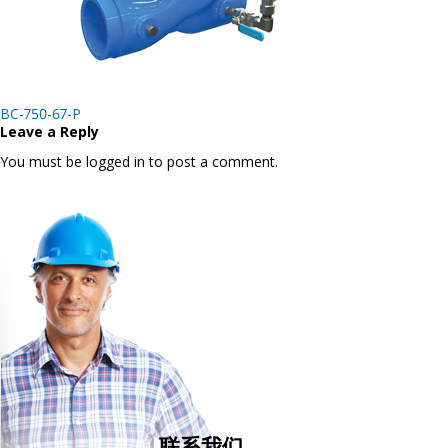
Post
BC-750-67-P
navigation
Leave a Reply
You must be logged in to post a comment.
联系我们