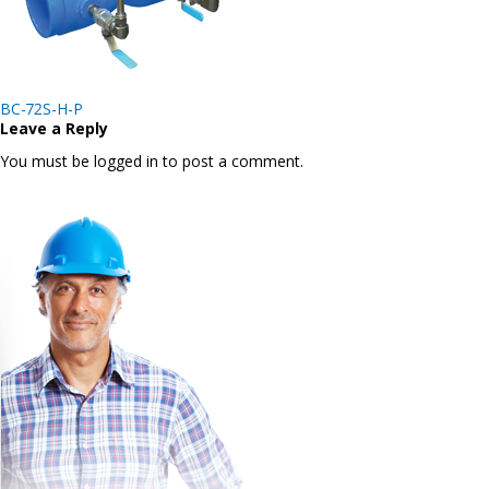
Post
BC-72S-H-P
navigation
Leave a Reply
You must be logged in to post a comment.