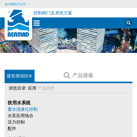
伯尔梅特子公司
控制阀门及系统方案
Sear
for:
Skip
to
content
产
建筑领域供水
品
搜
浏览目录:
应用
产品种类
索
饮用水系统
蓄水池液位控制
水泵应用场合
压力控制
配件