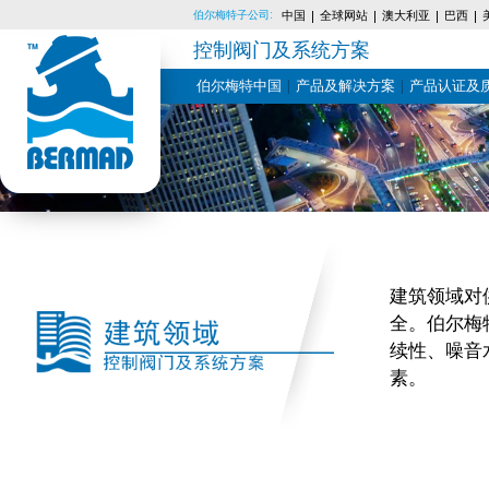
伯尔梅特子公司:
中国
全球网站
澳大利亚
巴西
控制阀门及系统方案
伯尔梅特中国
产品及解决方案
产品认证及
Skip
to
content
建筑领域对
压
全。伯尔梅
力
续性、噪音
与
流
素。
量
控
制