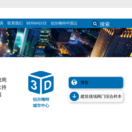
具
联系我们
BERMADIZE
伯尔梅特中国云
Search
for:
虑周
博客
水持
因
建筑领域阀门综合样本
伯尔梅特
城市中心