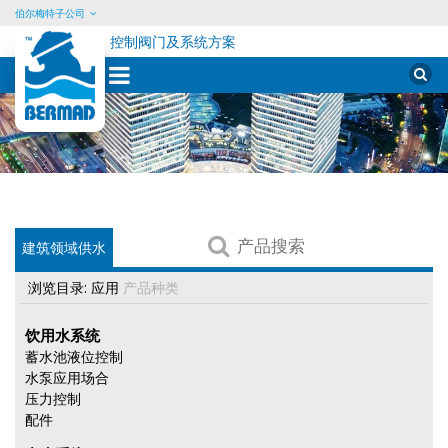
伯尔梅特子公司
控制阀门及系统方案
Sear
for:
Skip
to
content
产
建筑领域供水
品
搜
浏览目录:
应用
产品种类
索
饮用水系统
蓄水池液位控制
水泵应用场合
压力控制
配件