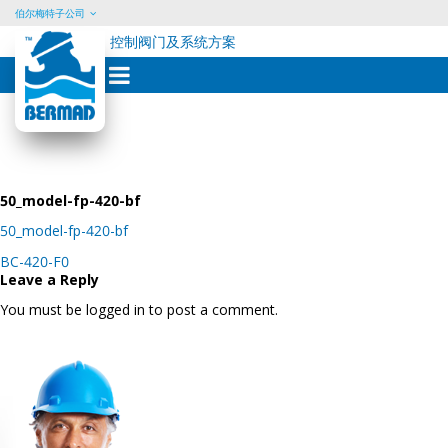
伯尔梅特子公司
控制阀门及系统方案
Skip
to
content
50_model-fp-420-bf
50_model-fp-420-bf
Post
BC-420-F0
navigation
Leave a Reply
You must be logged in to post a comment.