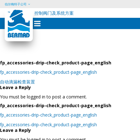
伯尔梅特子公司
控制阀门及系统方案
Skip
to
content
fp_accessories-drip-check_product-page_english
fp_accessories-drip-check_product-page_english
Post
自动滴漏检查装置
navigation
Leave a Reply
You must be logged in to post a comment.
fp_accessories-drip-check_product-page_english
fp_accessories-drip-check_product-page_english
Post
fp_accessories-drip-check_product-page_english
navigation
Leave a Reply
You must be logged in to post a comment.