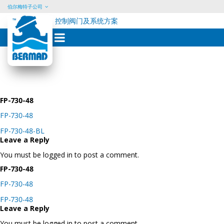
伯尔梅特子公司
控制阀门及系统方案
Skip
to
content
FP-730-48
FP-730-48
Post
FP-730-48-BL
navigation
Leave a Reply
You must be logged in to post a comment.
FP-730-48
FP-730-48
Post
FP-730-48
navigation
Leave a Reply
You must be logged in to post a comment.