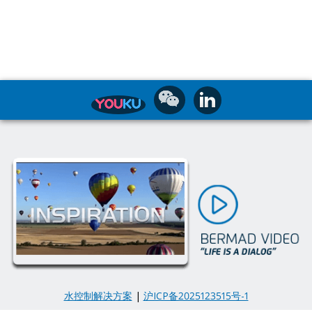
水控制解决方案
|
沪ICP备2025123515号-1