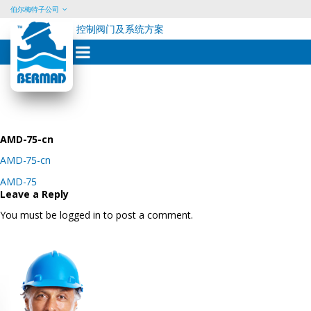
伯尔梅特子公司
控制阀门及系统方案
Skip
to
content
AMD-75-cn
AMD-75-cn
Post
AMD-75
navigation
Leave a Reply
You must be logged in to post a comment.