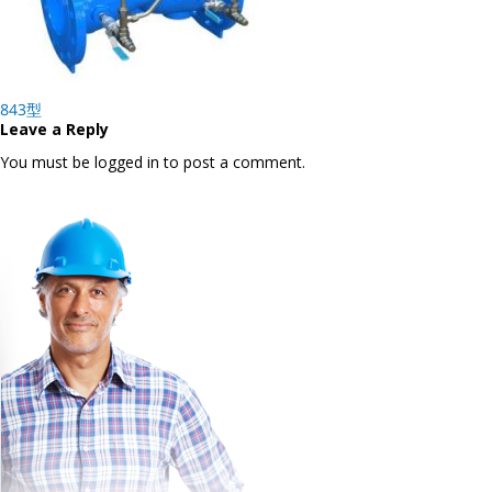
Post
843型
navigation
Leave a Reply
You must be logged in to post a comment.