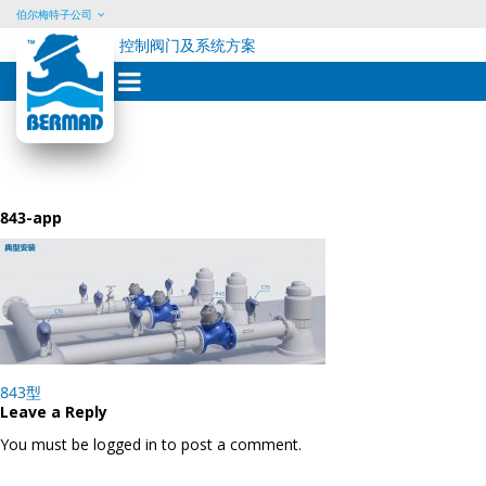
伯尔梅特子公司
控制阀门及系统方案
Skip
to
content
843-app
Post
843型
navigation
Leave a Reply
You must be logged in to post a comment.