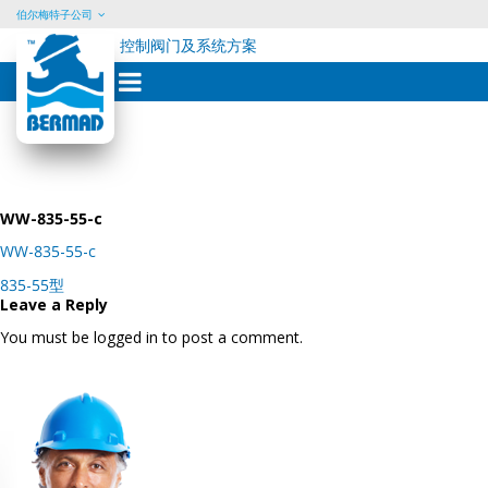
伯尔梅特子公司
控制阀门及系统方案
Skip
to
content
WW-835-55-c
WW-835-55-c
Post
835-55型
navigation
Leave a Reply
You must be logged in to post a comment.