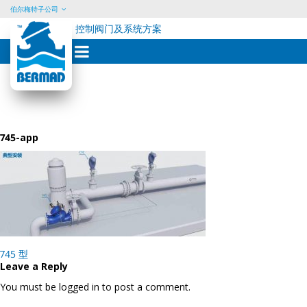
伯尔梅特子公司
控制阀门及系统方案
Skip
to
content
745-app
Post
745 型
navigation
Leave a Reply
You must be logged in to post a comment.