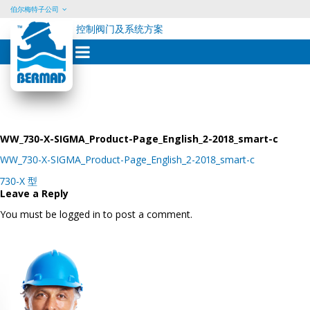
伯尔梅特子公司
控制阀门及系统方案
Skip
to
content
WW_730-X-SIGMA_Product-Page_English_2-2018_smart-c
WW_730-X-SIGMA_Product-Page_English_2-2018_smart-c
Post
730-X 型
navigation
Leave a Reply
You must be logged in to post a comment.