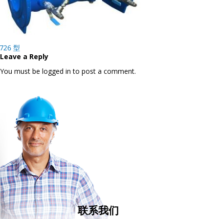
Post
726 型
navigation
Leave a Reply
You must be logged in to post a comment.
联系我们