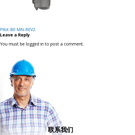
Post
Pilot-80-MN-REV2
navigation
Leave a Reply
You must be logged in to post a comment.
联系我们