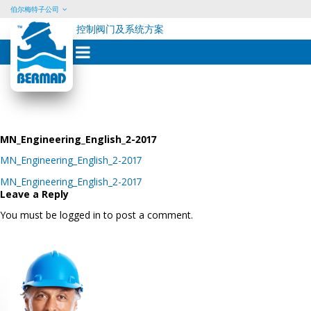
伯尔梅特子公司
控制阀门及系统方案
Skip
to
content
MN_Engineering_English_2-2017
MN_Engineering_English_2-2017
Post
MN_Engineering_English_2-2017
navigation
Leave a Reply
You must be logged in to post a comment.