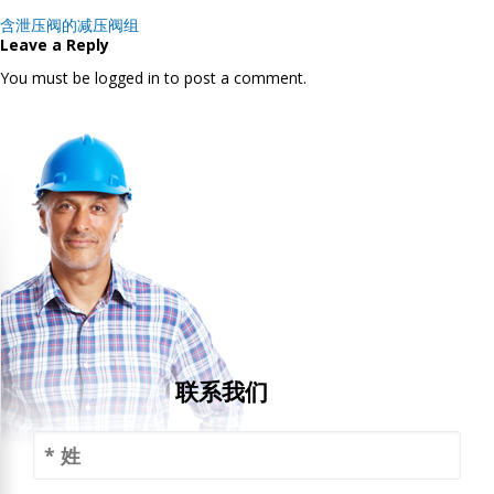
Post
含泄压阀的减压阀组
navigation
Leave a Reply
You must be logged in to post a comment.
联系我们