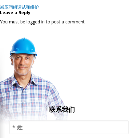
Post
减压阀组调试和维护
navigation
Leave a Reply
You must be logged in to post a comment.
联系我们