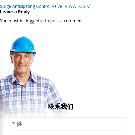
Post
Surge Anticipating Control Valve IR-WW-735-M
navigation
Leave a Reply
You must be logged in to post a comment.
联系我们