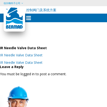
伯尔梅特子公司
控制阀门及系统方案
Skip
to
content
IR Needle Valve Data Sheet
IR Needle Valve Data Sheet
Post
IR Needle Valve Data Sheet
navigation
Leave a Reply
You must be logged in to post a comment.