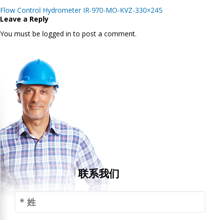
Post
Flow Control Hydrometer IR-970-MO-KVZ-330×245
navigation
Leave a Reply
You must be logged in to post a comment.
联系我们