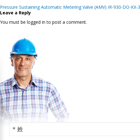
Post
Pressure Sustaining Automatic Metering Valve (AMV) IR-930-DO-KX-
navigation
Leave a Reply
You must be logged in to post a comment.