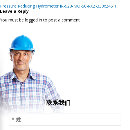
Post
Pressure Reducing Hydrometer IR-920-MO-50-RXZ-330x245_1
navigation
Leave a Reply
You must be logged in to post a comment.
联系我们