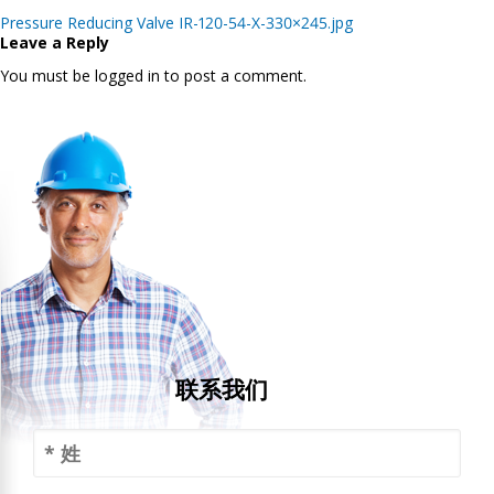
Post
Pressure Reducing Valve IR-120-54-X-330×245.jpg
navigation
Leave a Reply
You must be logged in to post a comment.
联系我们