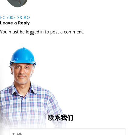
Post
FC 700E-3X-BO
navigation
Leave a Reply
You must be logged in to post a comment.
联系我们