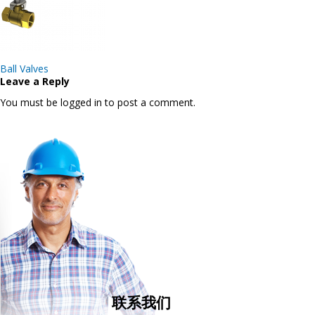
Post
Ball Valves
navigation
Leave a Reply
You must be logged in to post a comment.
联系我们