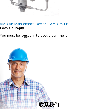
Post
AMD Air Maintenance Device | AMD-75 FP
navigation
Leave a Reply
You must be logged in to post a comment.
联系我们