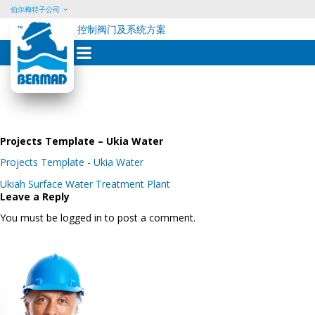
伯尔梅特子公司
控制阀门及系统方案
Skip
to
content
Projects Template – Ukia Water
Projects Template - Ukia Water
Post
Ukiah Surface Water Treatment Plant
navigation
Leave a Reply
You must be logged in to post a comment.