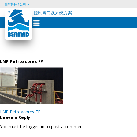
伯尔梅特子公司
控制阀门及系统方案
Skip
to
content
LNP Petroacores FP
Post
LNP Petroacores FP
navigation
Leave a Reply
You must be logged in to post a comment.