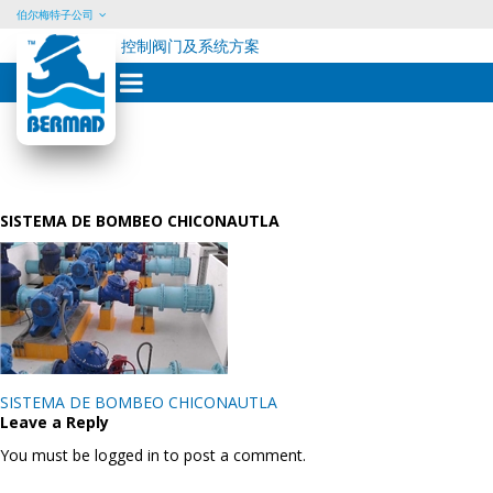
伯尔梅特子公司
控制阀门及系统方案
Skip
to
content
SISTEMA DE BOMBEO CHICONAUTLA
Post
SISTEMA DE BOMBEO CHICONAUTLA
navigation
Leave a Reply
You must be logged in to post a comment.