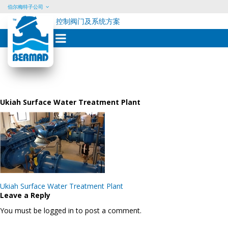
伯尔梅特子公司
控制阀门及系统方案
Skip
to
content
Ukiah Surface Water Treatment Plant
Post
Ukiah Surface Water Treatment Plant
navigation
Leave a Reply
You must be logged in to post a comment.