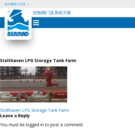
伯尔梅特子公司
控制阀门及系统方案
Skip
to
content
Stolthaven LPG Storage Tank Farm
Post
Stolthaven LPG Storage Tank Farm
navigation
Leave a Reply
You must be logged in to post a comment.