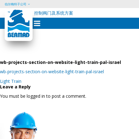
伯尔梅特子公司
控制阀门及系统方案
Skip
to
content
wb-projects-section-on-website-light-train-pal-israel
wb-projects-section-on-website-light-train-pal-israel
Post
Light Train
navigation
Leave a Reply
You must be logged in to post a comment.