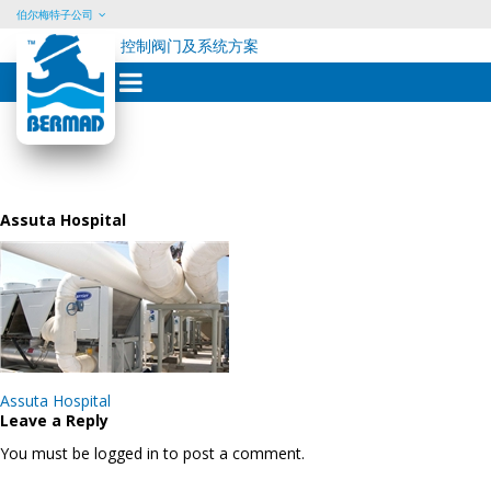
伯尔梅特子公司
控制阀门及系统方案
Skip
to
content
Assuta Hospital
Post
Assuta Hospital
navigation
Leave a Reply
You must be logged in to post a comment.