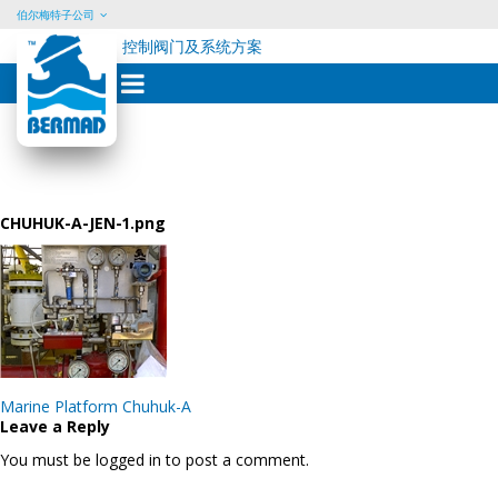
伯尔梅特子公司
控制阀门及系统方案
Skip
to
content
CHUHUK-A-JEN-1.png
Post
Marine Platform Chuhuk-A
navigation
Leave a Reply
You must be logged in to post a comment.