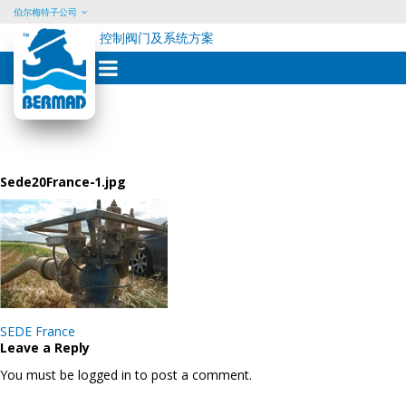
伯尔梅特子公司
控制阀门及系统方案
Skip
to
content
Sede20France-1.jpg
Post
SEDE France
navigation
Leave a Reply
You must be logged in to post a comment.