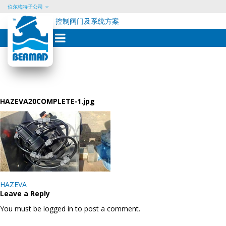
伯尔梅特子公司
控制阀门及系统方案
Skip
to
content
HAZEVA20COMPLETE-1.jpg
Post
HAZEVA
navigation
Leave a Reply
You must be logged in to post a comment.