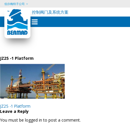
伯尔梅特子公司
控制阀门及系统方案
Skip
to
content
JZ25 -1 Platform
Post
JZ25 -1 Platform
navigation
Leave a Reply
You must be logged in to post a comment.