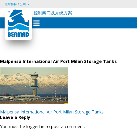
伯尔梅特子公司
控制阀门及系统方案
Skip
to
content
Malpensa International Air Port Milan Storage Tanks
Post
Malpensa International Air Port Milan Storage Tanks
navigation
Leave a Reply
You must be logged in to post a comment.