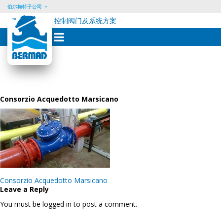
伯尔梅特子公司
控制阀门及系统方案
Skip
to
content
Consorzio Acquedotto Marsicano
Post
Consorzio Acquedotto Marsicano
navigation
Leave a Reply
You must be logged in to post a comment.