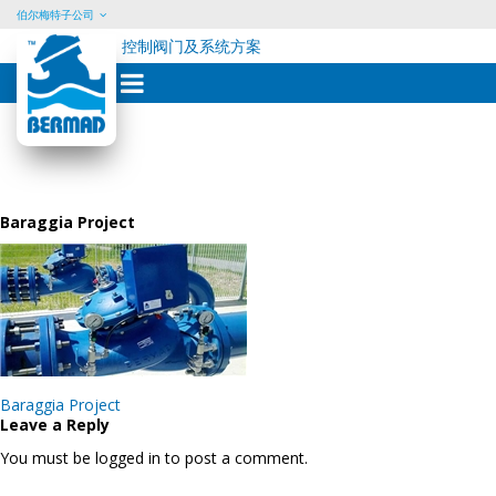
伯尔梅特子公司
控制阀门及系统方案
Skip
to
content
Baraggia Project
Post
Baraggia Project
navigation
Leave a Reply
You must be logged in to post a comment.